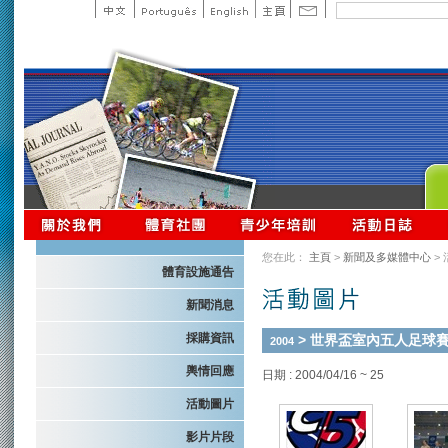
您在此：
主頁
>
新聞及多媒體中心
>
體育設施通告
新聞消息
採購資訊
> 世界盃室內五人足球賽 
2004
輿情回應
日期 : 2004/04/16 ~ 25
活動圖片
影片片段