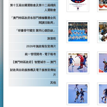
第十五屆全國運動會及第十二屆殘疾
人運動會
「澳門特區政府各部門積極響應全民
閱讀活動周」
「研書香守國安 聚同心築防線」
旅遊稅
2026年施政報告宣傳片
統一管理開考 - 電子報考
【澳門特區政府】智慧城市 — 澳門
財政局自助服務機及電子服務宣傳短
片
其他