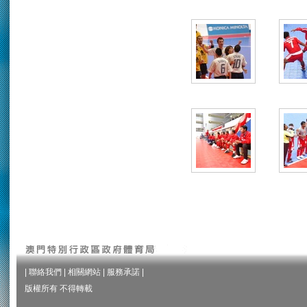
|
聯絡我們
|
相關網站
|
服務承諾
|
版權所有 不得轉載