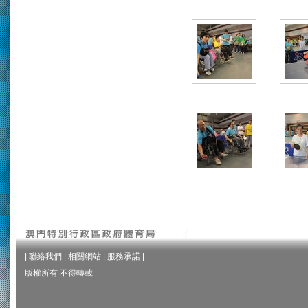
|
聯絡我們
|
相關網站
|
服務承諾
|
版權所有 不得轉載