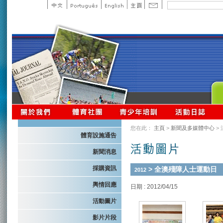
您在此：
主頁
>
新聞及多媒體中心
>
體育設施通告
新聞消息
採購資訊
> 全澳殘障人士運動日
2012
輿情回應
日期 : 2012/04/15
活動圖片
影片片段