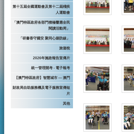
第十五屆全國運動會及第十二屆殘疾
人運動會
「澳門特區政府各部門積極響應全民
閱讀活動周」
「研書香守國安 聚同心築防線」
旅遊稅
2026年施政報告宣傳片
統一管理開考 - 電子報考
【澳門特區政府】智慧城市 — 澳門
財政局自助服務機及電子服務宣傳短
片
其他