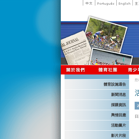
您
體育設施通告
新聞消息
採購資訊
2
輿情回應
日期
活動圖片
影片片段