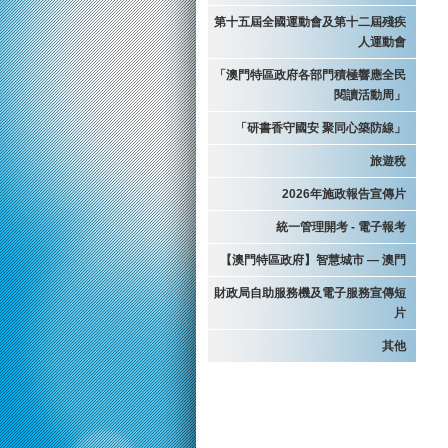
第十五屆全國運動會及第十二屆殘疾
人運動會
「澳門特區政府各部門積極響應全民
閱讀活動周」
「研書香守國安 聚同心築防線」
旅遊稅
2026年施政報告宣傳片
統一管理開考 - 電子報考
【澳門特區政府】智慧城市 — 澳門
財政局自助服務機及電子服務宣傳短
片
其他