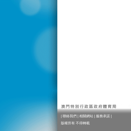
|
聯絡我們
|
相關網站
|
服務承諾
|
版權所有 不得轉載