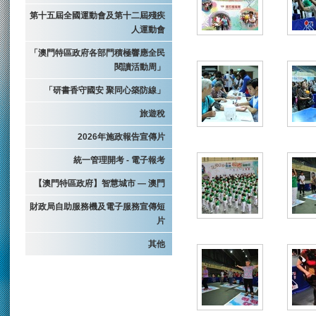
第十五屆全國運動會及第十二屆殘疾
人運動會
「澳門特區政府各部門積極響應全民
閱讀活動周」
「研書香守國安 聚同心築防線」
旅遊稅
2026年施政報告宣傳片
統一管理開考 - 電子報考
【澳門特區政府】智慧城市 — 澳門
財政局自助服務機及電子服務宣傳短
片
其他