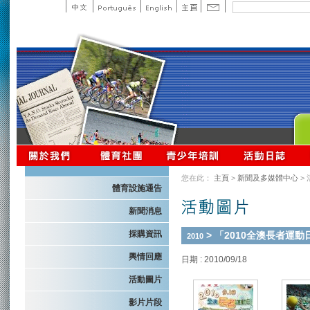
您在此：
主頁
>
新聞及多媒體中心
>
體育設施通告
新聞消息
採購資訊
> 「2010全澳長者運動
2010
輿情回應
日期 : 2010/09/18
活動圖片
影片片段