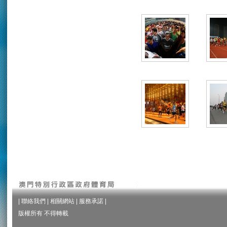
|
聯絡我們
|
相關網站
|
服務承諾
|
版權所有 不得轉載