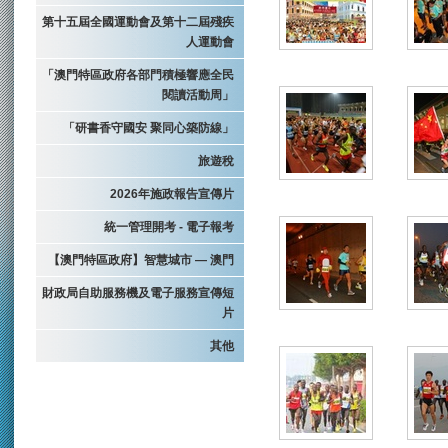
第十五屆全國運動會及第十二屆殘疾
人運動會
「澳門特區政府各部門積極響應全民
閱讀活動周」
「研書香守國安 聚同心築防線」
旅遊稅
2026年施政報告宣傳片
統一管理開考 - 電子報考
【澳門特區政府】智慧城市 — 澳門
財政局自助服務機及電子服務宣傳短
片
其他