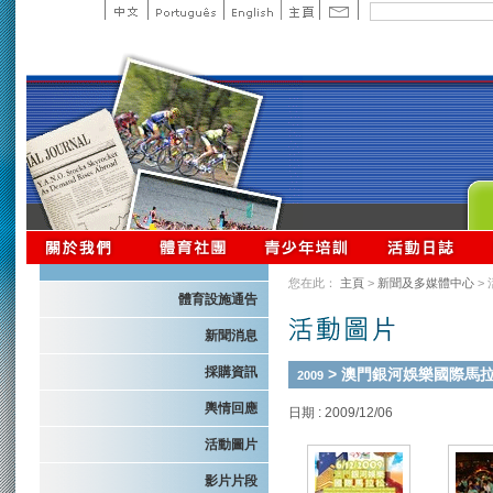
您在此：
主頁
>
新聞及多媒體中心
>
體育設施通告
新聞消息
採購資訊
> 澳門銀河娛樂國際馬
2009
輿情回應
日期 : 2009/12/06
活動圖片
影片片段