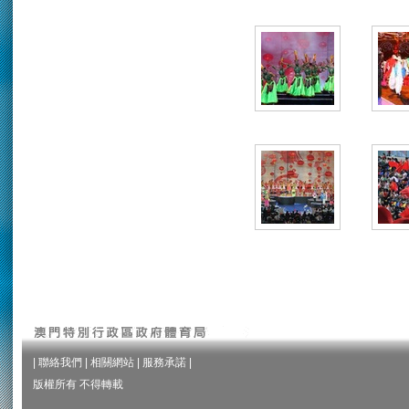
|
聯絡我們
|
相關網站
|
服務承諾
|
版權所有 不得轉載