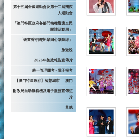
第十五屆全國運動會及第十二屆殘疾
人運動會
「澳門特區政府各部門積極響應全民
閱讀活動周」
「研書香守國安 聚同心築防線」
旅遊稅
2026年施政報告宣傳片
統一管理開考 - 電子報考
【澳門特區政府】智慧城市 — 澳門
財政局自助服務機及電子服務宣傳短
片
其他