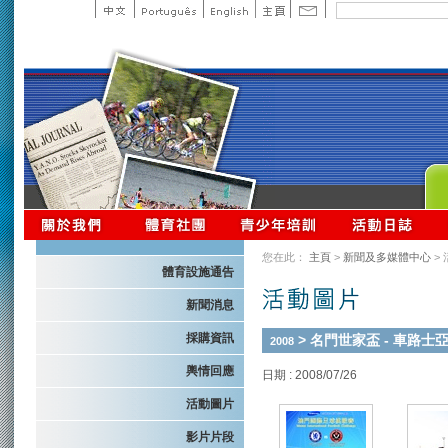
您在此：
主頁
>
新聞及多媒體中心
>
體育設施通告
新聞消息
採購資訊
> 名門世家盃 - 車路士
2008
輿情回應
日期 : 2008/07/26
活動圖片
影片片段