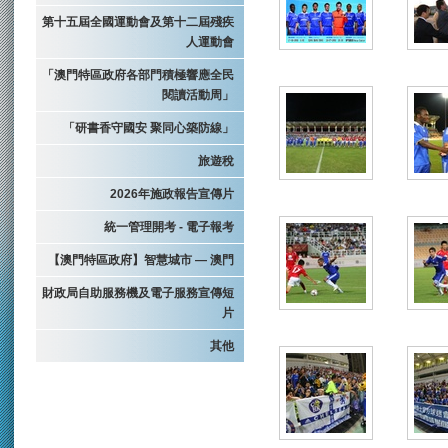
第十五屆全國運動會及第十二屆殘疾
人運動會
「澳門特區政府各部門積極響應全民
閱讀活動周」
「研書香守國安 聚同心築防線」
旅遊稅
2026年施政報告宣傳片
統一管理開考 - 電子報考
【澳門特區政府】智慧城市 — 澳門
財政局自助服務機及電子服務宣傳短
片
其他