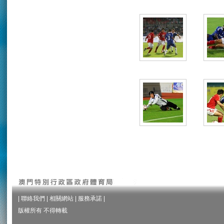
|
聯絡我們
|
相關網站
|
服務承諾
|
版權所有 不得轉載