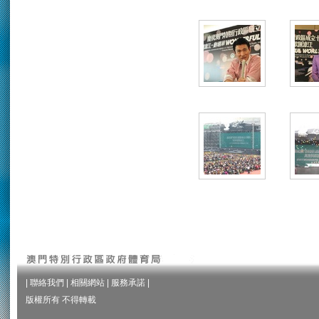
|
聯絡我們
|
相關網站
|
服務承諾
|
版權所有 不得轉載