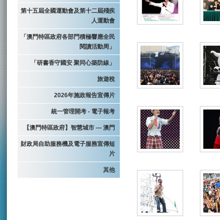
第十五屆全國運動會及第十二屆殘疾
人運動會
「澳門特區政府各部門積極響應全民
閱讀活動周」
「研書香守國安 聚同心築防線」
旅遊稅
2026年施政報告宣傳片
統一管理開考 - 電子報考
【澳門特區政府】智慧城市 — 澳門
財政局自助服務機及電子服務宣傳短
片
其他