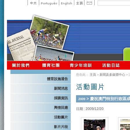
您在此：
主頁
>
新聞及多媒體中心
>
體育設施通告
新聞消息
採購資訊
> 慶祝澳門特別行政區成立十
2009
輿情回應
日期 : 2009/12/20
活動圖片
影片片段