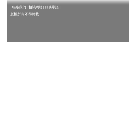
|
聯絡我們
|
相關網站
|
服務承諾
|
版權所有 不得轉載