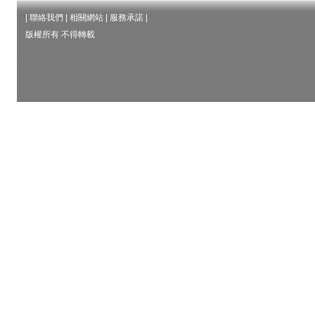
|
聯絡我們
|
相關網站
|
服務承諾
|
版權所有 不得轉載