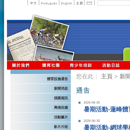
您在此：
主頁
>
新
體育設施通告
新聞消息
採購資訊
2026-06-30
輿情回應
暑期活動-蓮峰體
活動圖片
2026-06-30
暑期活動-網球學
影片片段