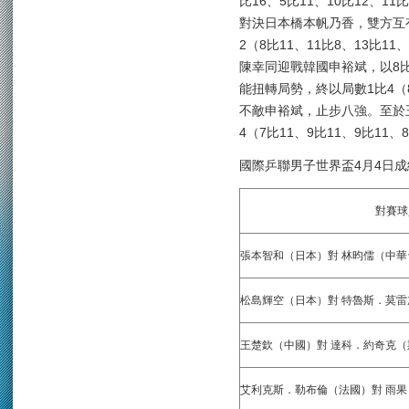
比16、5比11、10比12、1
對決日本橋本帆乃香，雙方互
2（8比11、11比8、13比11
陳幸同迎戰韓國申裕斌，以8比
能扭轉局勢，終以局數1比4（8比
不敵申裕斌，止步八強。至於
4（7比11、9比11、9比1
國際乒聯男子世界盃4月4日成
對賽球
張本智和（日本）對 林昀儒（中華
松島輝空（日本）對 特魯斯．莫雷
王楚欽（中國）對 達科．約奇克
艾利克斯．勒布倫（法國）對 雨