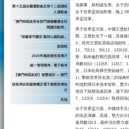
強賽事，順利誕生男、女子四
第十五屆全國運動會及第十二屆殘疾
女子世界盃四強對壘，晚上7
人運動會
界盃冠軍。
「澳門特區政府各部門積極響應全民
閱讀活動周」
男子世界盃方面，中國王楚欽
戰，王楚欽先下一城，其後被
「研書香守國安 聚同心築防線」
3，然而王楚欽憑藉頑強韌性，
旅遊稅
11、7比11、9比11、12比
2026年施政報告宣傳片
斯．勒布倫對戰巴西雨果．卡
局數4比0（11比8、11比7
統一管理開考 - 電子報考
況，日本松島輝空勢如破竹，以直
【澳門特區政府】智慧城市 — 澳門
1）擊敗世界排名第二的瑞典
財政局自助服務機及電子服務宣傳短
昀儒對陣日本張本智和，雙方
片
情況下狀態迅速回勇，連下四城，
7、11比9、11比4）取得四
其他
女子世界盃方面，中國球手兵
的埃及漢娜．高達，雙方比分拉
後局數2比3，最終頂住壓力連取