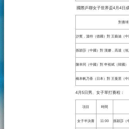
國際乒聯女子世界盃4月4日
對賽球
沙賓．溫特（德國）對 王藝迪（中
孫穎莎（中國）對 漢娜．高達（埃
陳幸同（中國）對 申裕斌（韓國）
橋本帆乃香（日本）對 王曼昱（中
4月5日男、女子單打賽程：
項目
時間
女子半決賽
11:00
孫穎莎（