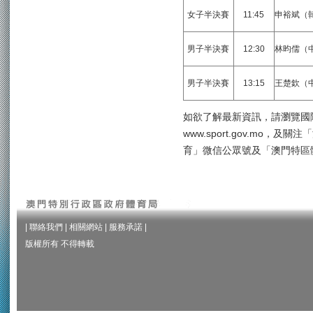
女子半決賽
11:45
申裕斌（
男子半決賽
12:30
林昀儒（
男子半決賽
13:15
王楚欽（
如欲了解最新資訊，請瀏覽國
www.sport.gov.mo，及
育」微信公眾號及「澳門特區
|
聯絡我們
|
相關網站
|
服務承諾
|
版權所有 不得轉載