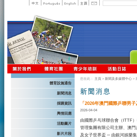
您在此：
主頁
>
新聞及多媒體中心
>
體育設施通告
新聞消息
「2026年澳門國際乒聯男
採購資訊
2026-04-04
輿情回應
由國際乒乓球聯合會（ITTF
活動圖片
管理集團有限公司主辦、澳門
影片片段
及女子世界盃 ─ 由銀河娛樂