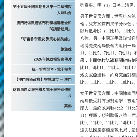
強賽事。明（
4
）日將上演男
第十五屆全國運動會及第十二屆殘疾
人運動會
男子世界盃方面
，
世界排名第
「澳門特區政府各部門積極響應全民
倫，雙方於首四局平分秋色，
閱讀活動周」
以局數
4
比
2
（
11
比
13
、
11
比
9
八強。另一中國球手
溫瑞博迎
「研書香守國安 聚同心築防線」
瑞博先失兩局後奮力追回一局
旅遊稅
11
、
1
1
比
5
、
7
比
1
1
、
7
比
11
）
2026年施政報告宣傳片
果．卡爾德拉諾憑藉關鍵時刻
比
11
、
4
比
11
、
11
比
4
、
10
比
12
統一管理開考 - 電子報考
洛文尼亞達科．約奇克面對德
【澳門特區政府】智慧城市 — 澳門
比
8
、
11
比
5
、
11
比
8
、
10
比
12
財政局自助服務機及電子服務宣傳短
女子世界盃方面，中國陳幸同
片
兩局後受對方強勢追擊，被追
其他
壓力，最終以局數
4
比
2
（
11
比
11
）獲勝，順利取得八強一席
比
9
、
11
比
9
、
11
比
7
、
14
比
12
達與法國袁嘉楠鏖戰七局，最