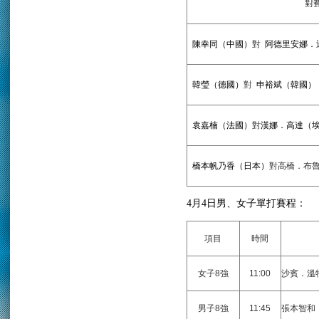
對
陳幸同（中國）
對
阿德里安娜．
韓瑩（德國）
對
申裕斌（韓國）
袁嘉楠（法國）
對
漢娜．高達（
橋本帆乃香（日本）
對
高橋．布
4
月
4
日男、女子單打賽程：
項目
時間
女子8強
11:00
沙賓．溫
男子8強
11:45
張本智和