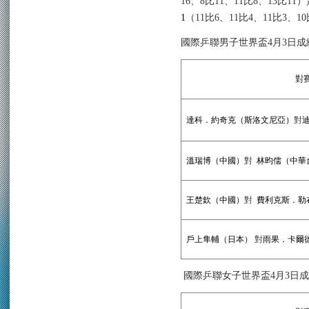
16
、
8
比
11
、
1
1
比
8
、
1
3
比
11
）
1
（
11
比
6
、
11
比
4
、
1
1
比
3
、
1
0
國際乒聯男子世界盃
4
月
3
日成
對
達科．約奇克（斯洛文尼亞）
對
溫瑞博（中國）
對
林昀儒（中華
王楚欽（中國）
對
費利克斯．勒
戶上隼輔（日本）
對
雨果．卡爾
國際乒聯女子世界盃
4
月
3
日成