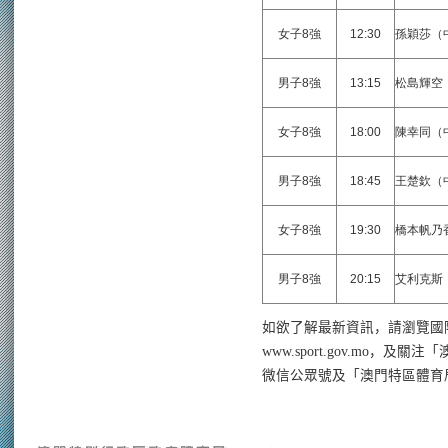
女子8強
12:30
孫穎莎（
男子8強
13:15
松島輝空
女子8強
18:00
陳幸同（
男子8強
18:45
王楚欽（
女子8強
19:30
橋本帆乃
男子8強
20:15
艾利克斯
如欲了解最新資訊，請瀏覽國
www.sport.gov.mo
，及關注「
微信公眾號及「澳門特區體育