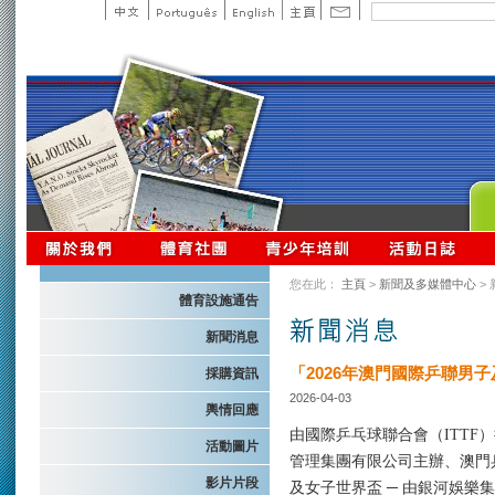
您在此：
主頁
>
新聞及多媒體中心
>
體育設施通告
新聞消息
「2026年澳門國際乒聯男
採購資訊
2026-04-03
輿情回應
由國際乒乓球聯合會（
ITTF
）
活動圖片
管理集團有限公司主辦、澳門
影片片段
及女子世界盃
─
由銀河娛樂集