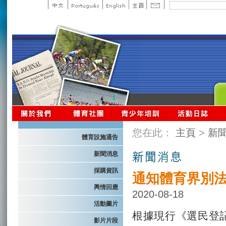
您在此：
主頁
>
新
體育設施通告
新聞消息
採購資訊
通知體育界別法
輿情回應
2020-08-18
活動圖片
根據現行《選民登
影片片段