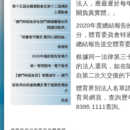
法人，應最遲於每
第十五屆全國運動會及第十二屆殘疾
關負責實體」。
人運動會
「澳門特區政府各部門積極響應全民
2020年度總結報
閱讀活動周」
分，體育委員會特
「研書香守國安 聚同心築防線」
總結報告送交體育委
旅遊稅
根據同一法律第三
2026年施政報告宣傳片
的法人選民，如在
統一管理開考 - 電子報考
自第二次欠交後的
【澳門特區政府】智慧城市 — 澳門
財政局自助服務機及電子服務宣傳短
體育界別法人名單
片
育局網頁，查詢歷
其他
8395 1111查詢。