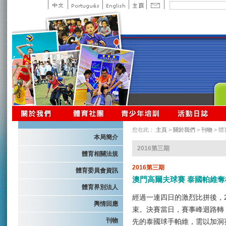
您在此：
主頁
>
關於我們
>
刊物
> 
本局簡介
2016第三期
體育相關法規
2016第三期
體育委員會資訊
澳門高爾夫球賽 泰國帕維奪
體育界別法人
經過一連四日的激烈比拼後，2
輿情回應
束。決賽當日，賽事峰迴路轉
刊物
先的泰國球手帕維，需以加洞