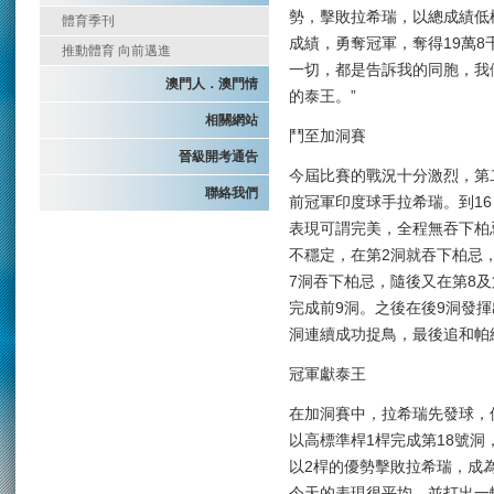
勢，擊敗拉希瑞，以總成績低標
體育季刊
成績，勇奪冠軍，奪得19萬8
推動體育 向前邁進
一切，都是告訴我的同胞，我
澳門人．澳門情
的泰王。”
相關網站
鬥至加洞賽
晉級開考通告
今屆比賽的戰況十分激烈，第
聯絡我們
前冠軍印度球手拉希瑞。到1
表現可謂完美，全程無吞下柏
不穩定，在第2洞就吞下柏忌
7洞吞下柏忌，隨後又在第8及
完成前9洞。之後在後9洞發揮
洞連續成功捉鳥，最後追和帕
冠軍獻泰王
在加洞賽中，拉希瑞先發球，
以高標準桿1桿完成第18號
以2桿的優勢擊敗拉希瑞，成
今天的表現很平均，並打出一