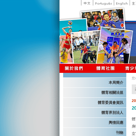
您
本局簡介
體育相關法規
2
體育委員會資訊
2
體育界別法人
體
輿情回應
身
刊物
立