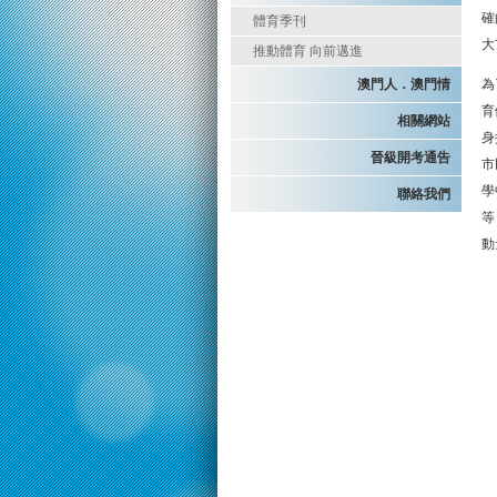
確
體育季刊
大
推動體育 向前邁進
澳門人．澳門情
為
育
相關網站
身
晉級開考通告
市
學
聯絡我們
等
動