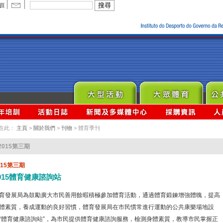
在此：
主頁
>
關於我們
>
刊物
> 體育季刊
2015第三期
015第三期
015體育健康諮詢站
育發展局為鼓勵廣大市民善用餘暇積極參加體育活動，通過體育鍛鍊增強體魄，提高
體素質，養成運動的良好習慣，體育發展局在市民慣常進行運動的公共康樂場地設
“體育健康諮詢站”，為市民提供體育健康諮詢服務，檢測身體素質，教導市民掌握正