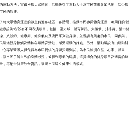
的運動方法，宣傳推廣大眾體育，活動吸引了運動人士及市民前來參加活動，深受廣
市民的歡迎。
了將大眾體育運動的訊息傳遍各社區、各階層，推動市民參與體育運動，每周日的“體
健康諮詢站”設有不同表演項目，包括：柔力球、體育舞蹈、太極拳、排排舞、活力健
操、八段錦、健康舞、健身氣功及澳門系列健身操，並邀請有興趣的市民一同參與，
民透過親身接觸及體驗各項體育活動，感受運動的好處。另外，活動還設有由運動醫
中心專業醫護人員免費為市民提供的身體質素測試，為市民檢測血壓、心率、體重
，讓市民了解自己的身體狀況，並得到專業的建議，選擇適合的健身項目及適當的運
量，再配合健康飲食資訊，鼓勵市民建立健康生活模式。