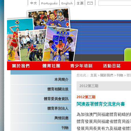
您在此：
主頁
>
關於我們
>
刊物
> 
本局簡介
2012第三期
體育相關法規
2012第三期
體育委員會資訊
閩澳簽署體育交流意向書
體育界別法人
為加強澳門與福建體育範疇的
輿情回應
體育發展局與福建省體育局簽
刊物
發展局局長黃有力及福建省體