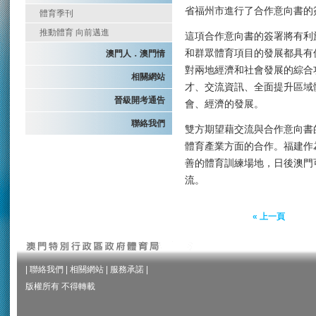
省福州市進行了合作意向書的
體育季刊
推動體育 向前邁進
這項合作意向書的簽署將有利
和群眾體育項目的發展都具有
澳門人．澳門情
對兩地經濟和社會發展的綜合
相關網站
才、交流資訊、全面提升區域
晉級開考通告
會、經濟的發展。
聯絡我們
雙方期望藉交流與合作意向書
體育產業方面的合作。福建作
善的體育訓練場地，日後澳門
流。
« 上一頁
|
聯絡我們
|
相關網站
|
服務承諾
|
版權所有 不得轉載