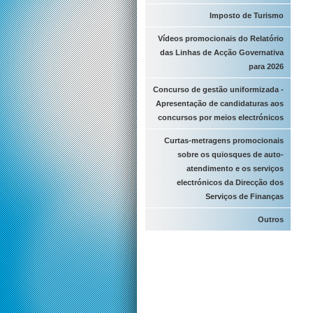
Imposto de Turismo
Vídeos promocionais do Relatório
das Linhas de Acção Governativa
para 2026
Concurso de gestão uniformizada -
Apresentação de candidaturas aos
concursos por meios electrónicos
Curtas-metragens promocionais
sobre os quiosques de auto-
atendimento e os serviços
electrónicos da Direcção dos
Serviços de Finanças
Outros