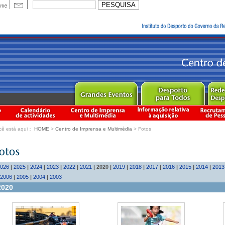
cê está aqui：
HOME
>
Centro de Imprensa e Multimédia
> Fotos
026
|
2025
|
2024
|
2023
|
2022
|
2021
|
2020
|
2019
|
2018
|
2017
|
2016
|
2015
|
2014
|
2013
2006
|
2005
|
2004
|
2003
2020