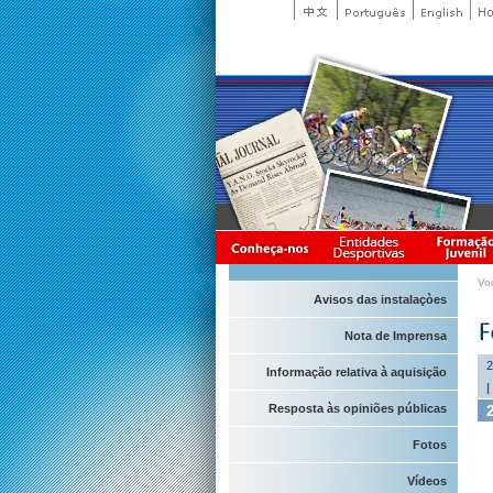
Vo
Avisos das instalaçòes
Nota de Imprensa
2
Informação relativa à aquisição
|
Resposta às opiniões públicas
Fotos
Vídeos