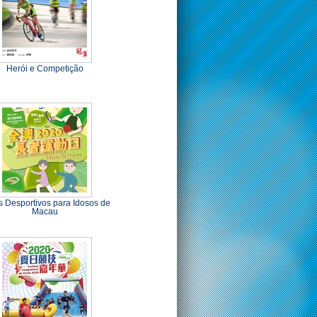
Herói e Competição
 Desportivos para Idosos de
Macau