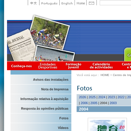
Você está aqui：
HOME
>
Centro de Im
Avisos das instalaçòes
Nota de Imprensa
2026
|
2025
|
2024
|
2023
|
2022
|
20
Informação relativa à aquisição
|
2006
|
2005
|
2004
|
2003
2004
Resposta às opiniões públicas
Fotos
Vídeos