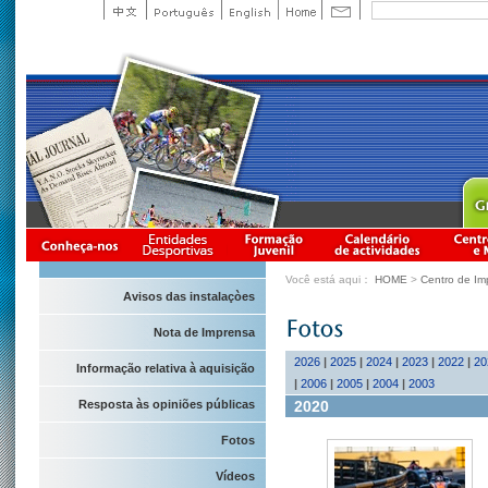
Você está aqui：
HOME
>
Centro de Im
Avisos das instalaçòes
Nota de Imprensa
2026
|
2025
|
2024
|
2023
|
2022
|
20
Informação relativa à aquisição
|
2006
|
2005
|
2004
|
2003
2020
Resposta às opiniões públicas
Fotos
Vídeos