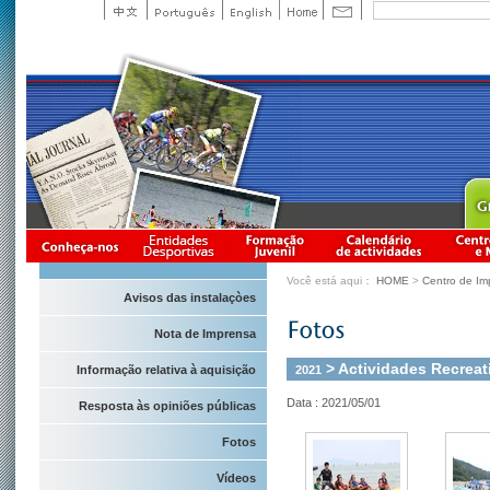
Você está aqui：
HOME
>
Centro de Im
Avisos das instalaçòes
Nota de Imprensa
> Actividades Recreat
2021
Informação relativa à aquisição
Data : 2021/05/01
Resposta às opiniões públicas
Fotos
Vídeos