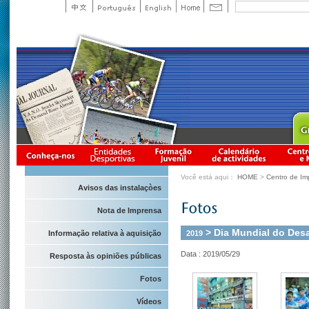
Você está aqui：
HOME
>
Centro de Im
Avisos das instalaçòes
Nota de Imprensa
> Dia Mundial do Desa
2019
Informação relativa à aquisição
Data : 2019/05/29
Resposta às opiniões públicas
Fotos
Vídeos