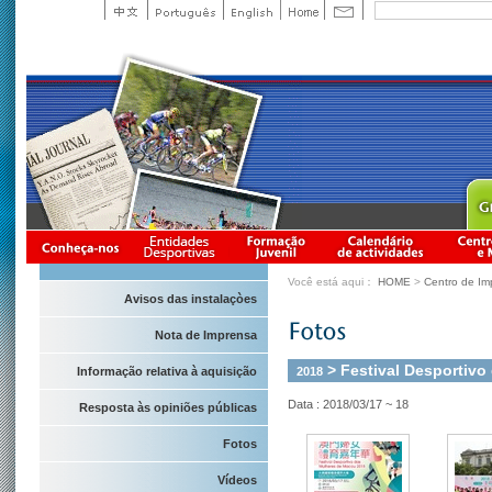
Você está aqui：
HOME
>
Centro de Im
Avisos das instalaçòes
Nota de Imprensa
> Festival Desportivo
2018
Informação relativa à aquisição
Data : 2018/03/17 ~ 18
Resposta às opiniões públicas
Fotos
Vídeos