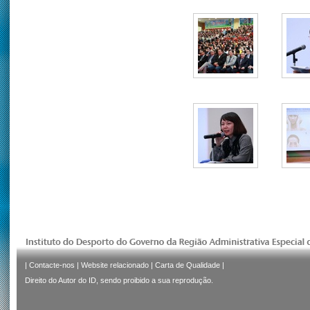
|
Contacte-nos
|
Website relacionado
|
Carta de Qualidade
|
Direito do Autor do ID, sendo proibido a sua reprodução.