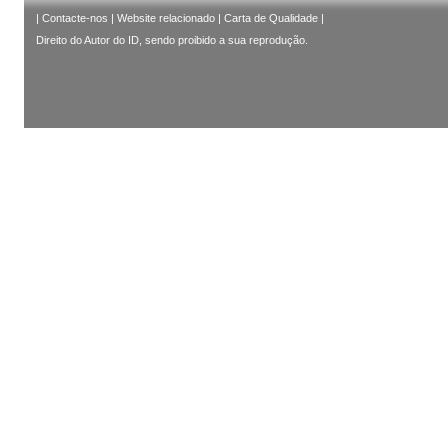
|
Contacte-nos
|
Website relacionado
|
Carta de Qualidade
|
Direito do Autor do ID, sendo proibido a sua reprodução.