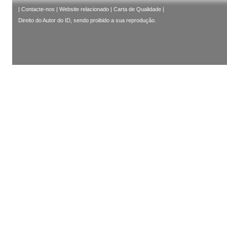
|
Contacte-nos
|
Website relacionado
|
Carta de Qualidade
|
Direito do Autor do ID, sendo proibido a sua reprodução.