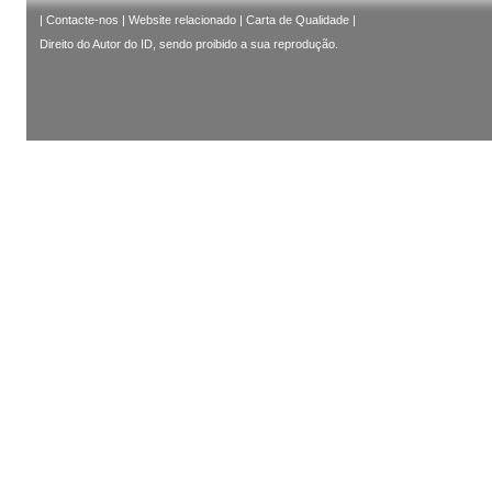
|
Contacte-nos
|
Website relacionado
|
Carta de Qualidade
|
Direito do Autor do ID, sendo proibido a sua reprodução.