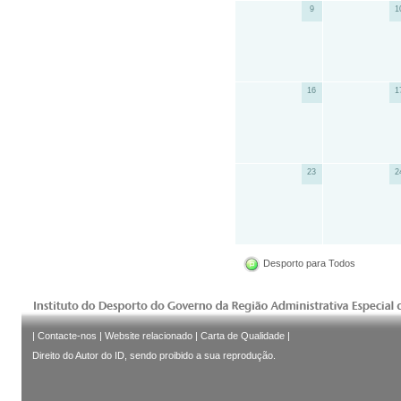
9
1
16
1
23
2
Desporto para Todos
|
Contacte-nos
|
Website relacionado
|
Carta de Qualidade
|
Direito do Autor do ID, sendo proibido a sua reprodução.