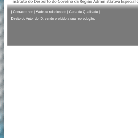
|
Contacte-nos
|
Website relacionado
|
Carta de Qualidade
|
Direito do Autor do ID, sendo proibido a sua reprodução.