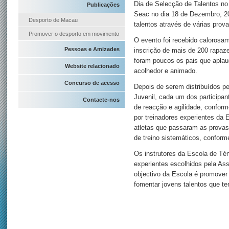
Dia de Selecção de Talentos no
Publicações
Seac no dia 18 de Dezembro, 20
Desporto de Macau
talentos através de várias prova
Promover o desporto em movimento
O evento foi recebido calorosam
Pessoas e Amizades
inscrição de mais de 200 rapaz
foram poucos os pais que aplau
Website relacionado
acolhedor e animado.
Concurso de acesso
Depois de serem distribuídos p
Juvenil, cada um dos participan
Contacte-nos
de reacção e agilidade, conform
por treinadores experientes da
atletas que passaram as provas
de treino sistemáticos, conform
Os instrutores da Escola de Tén
experientes escolhidos pela A
objectivo da Escola é promover 
fomentar jovens talentos que te