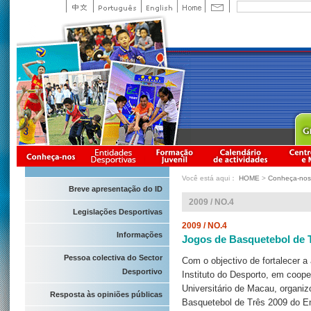
Você está aqui：
HOME
>
Conheça-nos
Breve apresentação do ID
2009 / NO.4
Legislações Desportivas
2009 / NO.4
Informações
Jogos de Basquetebol de T
Pessoa colectiva do Sector
Com o objectivo de fortalecer a
Desportivo
Instituto do Desporto, em coop
Universitário de Macau, organi
Resposta às opiniões públicas
Basquetebol de Três 2009 do En