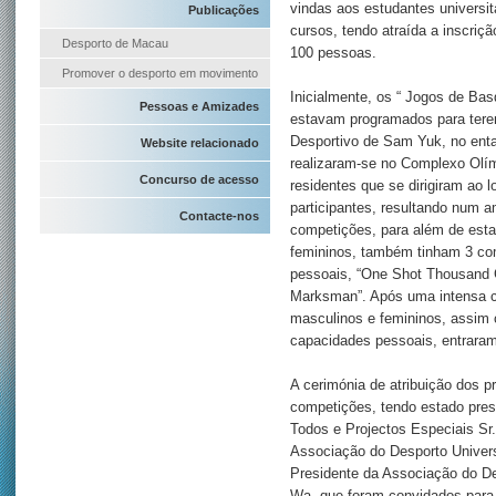
vindas aos estudantes universit
Publicações
cursos, tendo atraída a inscriçã
Desporto de Macau
100 pessoas.
Promover o desporto em movimento
Inicialmente, os “ Jogos de Bas
Pessoas e Amizades
estavam programados para tere
Desportivo de Sam Yuk, no entan
Website relacionado
realizaram-se no Complexo Olím
Concurso de acesso
residentes que se dirigiram ao l
participantes, resultando num a
Contacte-nos
competições, para além de esta
femininos, também tinham 3 co
pessoais, “One Shot Thousand G
Marksman”. Após uma intensa c
masculinos e femininos, assim
capacidades pessoais, entraram
A cerimónia de atribuição dos p
competições, tendo estado pres
Todos e Projectos Especiais Sr
Associação do Desporto Universi
Presidente da Associação do De