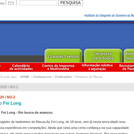
cê está aqui：
HOME
>
Conheça-nos
>
Publicações
> Desporto de Macau
2020 / NO.2
20 / NO.2
o Fei Long
 Fei Long - Em busca de avanços
jogador de badminton de Macau Ao Fei Long, de 18 anos, tem já nesta tenra idade uma
sta experiência em competições. Ainda que sinta uma certa confiança na sua capacidade
ensiva, ele ainda possui muitas fraquezas em outros aspectos técnicos. Por esse motivo,