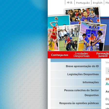
Vo
Breve apresentação do ID
Legislações Desportivas
20
Informações
A
Pessoa colectiva do Sector
Ao
Desportivo
O 
Resposta às opiniões públicas
va
of