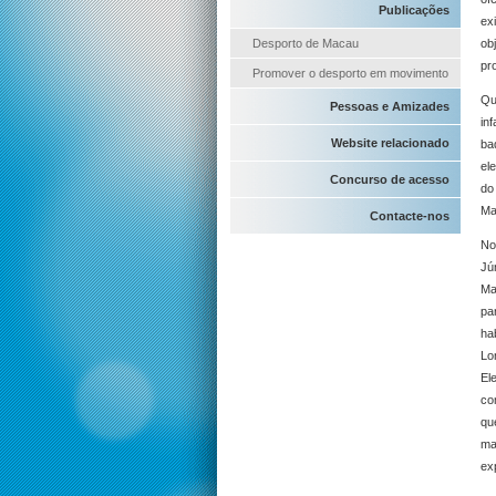
Publicações
ex
Desporto de Macau
ob
pro
Promover o desporto em movimento
Qu
Pessoas e Amizades
in
Website relacionado
ba
el
Concurso de acesso
do
Ma
Contacte-nos
No
Jú
Ma
pa
ha
Lo
El
co
qu
ma
ex