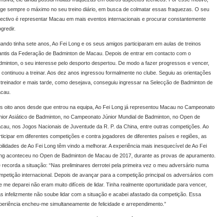
ige sempre o máximo no seu treino diário, em busca de colmatar essas fraquezas. O seu
jectivo é representar Macau em mais eventos internacionais e procurar constantemente
gredir.
ando tinha sete anos, Ao Fei Long e os seus amigos participaram em aulas de treinos
fantis da Federação de Badminton de Macau. Depois de entrar em contacto com o
dminton, o seu interesse pelo desporto despertou. De modo a fazer progressos e vencer,
e continuou a treinar. Aos dez anos ingressou formalmente no clube. Seguiu as orientações
 treinador e mais tarde, como desejava, conseguiu ingressar na Selecção de Badminton de
cau.
s oito anos desde que entrou na equipa, Ao Fei Long já representou Macau no Campeonato
nior Asiático de Badminton, no Campeonato Júnior Mundial de Badminton, no Open de
cau, nos Jogos Nacionais de Juventude da R. P. da China, entre outras competições. Ao
rticipar em diferentes competições e contra jogadores de diferentes países e regiões, as
bilidades de Ao Fei Long têm vindo a melhorar. A experiência mais inesquecível de Ao Fei
ng aconteceu no Open de Badminton de Macau de 2017, durante as provas de apuramento.
e recorda a situação: “Nas preliminares derrotei pela primeira vez o meu adversário numa
mpetição internacional. Depois de avançar para a competição principal os adversários com
e me deparei não eram muito difíceis de lidar. Tinha realmente oportunidade para vencer,
s infelizmente não soube lidar com a situação e acabei afastado da competição. Essa
periência encheu-me simultaneamente de felicidade e arrependimento.”