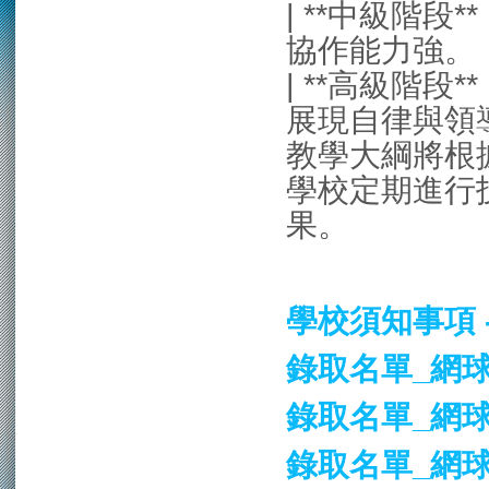
| **中級階段
協作能力強。
| **高級階段
展現自律與領
教學大綱將根
學校定期進行
果。
學校須知事項 
錄取名單_網球U
錄取名單_網球U
錄取名單_網球U