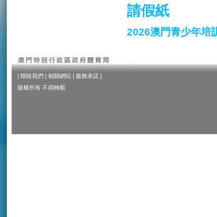
請假紙
2026澳門青少年培訓
|
聯絡我們
|
相關網站
|
服務承諾
|
版權所有 不得轉載