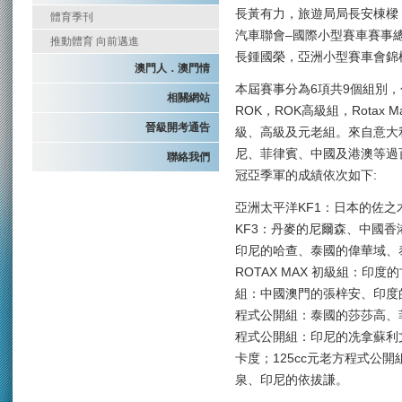
長黃有力，旅遊局局長安棟樑
體育季刊
汽車聯會–國際小型賽車賽事總監N
推動體育 向前邁進
長鍾國榮，亞洲小型賽車會錦標賽
澳門人．澳門情
本屆賽事分為6項共9個組別，
相關網站
ROK，ROK高級組，Rotax
晉級開考通告
級、高級及元老組。來自意大
尼、菲律賓、中國及港澳等過
聯絡我們
冠亞季軍的成績依次如下:
亞洲太平洋KF1：日本的佐
KF3：丹麥的尼爾森、中國香
印尼的哈查、泰國的偉華域、
ROTAX MAX 初級組：印度
組：中國澳門的張梓安、印度的
程式公開組：泰國的莎莎高、菲
程式公開組：印尼的冼拿蘇利
卡度；125cc元老方程式公
泉、印尼的依拔謙。