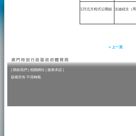
125元方程式公開組
法迪紐文（
« 上一頁
|
聯絡我們
|
相關網站
|
服務承諾
|
版權所有 不得轉載