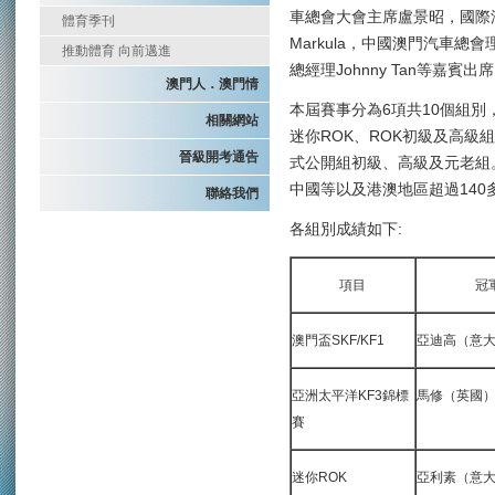
車總會大會主席盧景昭，國際汽
體育季刊
Markula，中國澳門汽車
推動體育 向前邁進
總經理Johnny Tan等嘉賓出
澳門人．澳門情
本屆賽事分為6項共10個組別
相關網站
迷你ROK、ROK初級及高級組
晉級開考通告
式公開組初級、高級及元老組
中國等以及港澳地區超過140
聯絡我們
各組別成績如下:
項目
冠
澳門盃SKF/KF1
亞迪高（意
亞洲太平洋KF3錦標
馬修（英國
賽
迷你ROK
亞利素（意