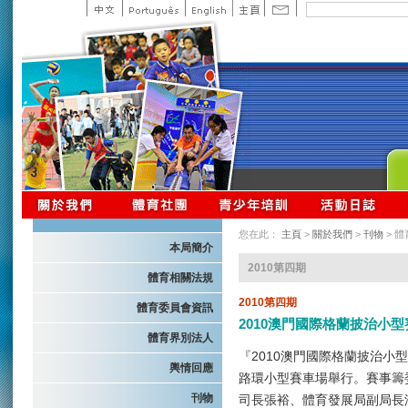
您在此：
主頁
>
關於我們
>
刊物
> 
本局簡介
2010第四期
體育相關法規
2010第四期
體育委員會資訊
2010澳門國際格蘭披治小
體育界別法人
『2010澳門國際格蘭披治小
輿情回應
路環小型賽車場舉行。賽事籌
刊物
司長張裕、體育發展局副局長