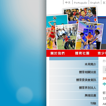
您
本局簡介
體育相關法規
2
體育委員會資訊
體育界別法人
籃
輿情回應
1
刊物
A