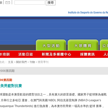
在此：
主頁
>
關於我們
>
刊物
> 體育季刊
2006第四期
006第四期
中美男籃對抗賽
球運動是本澳受歡迎的體育項目之一，具有廣大的群眾基礎。國家男子籃球隊為備戰
2 月舉行之多哈亞 運會，在澳門與美國 NBDL 阿伯克基雷鳥隊 (NBA D-League’s
lbuquerque Thunderbirds) 進行熱身賽，為本澳市民帶來一場高水準的 籃球 賽事 。