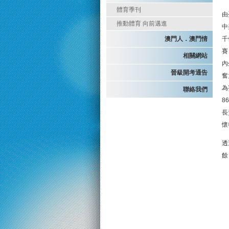
體育季刊
由
推動體育 向前邁進
中
澳門人．澳門情
千
賽
相關網站
內
晉級開考通告
奮
為
聯絡我們
8
長
懷
透
餘