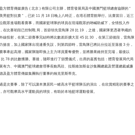
盈方體育傳媒廣告 ( 北京 ) 有限公司主辦，體育發展局及中國澳門籃球總會協辦的 “
美男籃對抗賽 ” ，已於 11 月 18 日晚上八時正，在塔石體育館舉行。比賽當日，近三
位觀眾進場觀看賽事，而國家籃球隊的球員在現場觀眾的吶喊助威下，全情投入作
，在比賽初段已控制戰 局，首節領先雷鳥隊 28 比 19 ，之後，國家隊更憑著準繩的
外線投射，在第二節賽事完結時將比數差距擴大至 45 比 30 ，在第三節後段，雷鳥隊
力搶攻，加上國家隊出現連番失誤，到第四節時，雷鳥隊已將比分拉近至落後 3 分，
賽事牽起高潮，國家隊隨即換上主力球員重奪優勢，並將勝果維持至完場，最後以
6 比 78 的比數獲勝。賽後，隨即進行了頒獎儀式，出席的嘉賓包括：體育發展局代局
黃有力、中國澳門籃球總會理事長鮑馬壯、拉斯維加斯金沙集團總裁及營運總裁威廉
德及盈方體育傳媒集團執行董事約翰克里斯蒂克。
過是次賽事，除了可以讓本澳居民一睹高水平籃球隊伍的演出 ，在欣賞精彩的賽事之
，亦可觀摩高水平運動員的球技，有助於本地籃球運動發展。