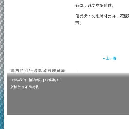
銅獎：姚文友保齡球。
優異獎：羽毛球林元祥，花樣
芳。
« 上一頁
|
聯絡我們
|
相關網站
|
服務承諾
|
版權所有 不得轉載