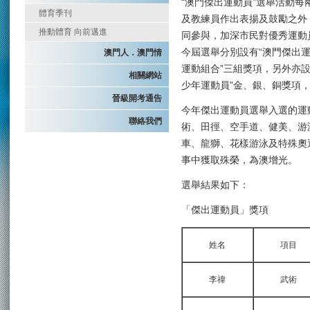
“澳門傑出運動員”選舉活動
體育季刊
及教練員作出表揚及鼓勵之外
推動體育 向前邁進
同參與，加深市民對優秀運動
今屆選舉分別設有“澳門傑出運
澳門人．澳門情
運動組合”三組獎項，另外亦設
相關網站
少年運動員”金、銀、銅獎項，
晉級開考通告
今年傑出運動員選舉入選的運
聯絡我們
術、田徑、空手道、健美、游
車、龍獅、花樣游泳及特殊奧
事中獲取殊榮，為澳增光。
選舉結果如下：
「傑出運動員」獎項
姓名
項目
李禕
武術