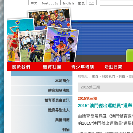
您在此：
主頁
>
關於我們
>
刊物
> 
本局簡介
2015第三期
體育相關法規
2015第三期
體育委員會資訊
2015“澳門傑出運動員”選舉
體育界別法人
由體育發展局及《澳門體育週
輿情回應
的2015“澳門傑出運動員”選
刊物