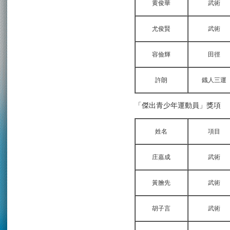
黄俊華
武術
尤俊賢
武術
容儉輝
田徑
許朗
鐡人三運
「傑出青少年運動員」獎項
姓名
項目
庄嘉成
武術
黃膾先
武術
胡子言
武術