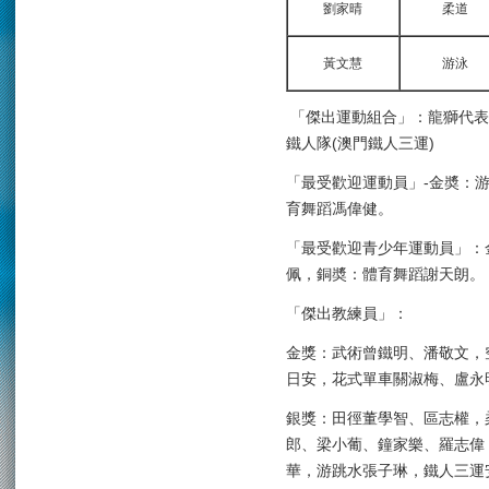
劉家晴
柔道
黃文慧
游泳
「傑出運動組合」：龍獅代表隊
鐵人隊(澳門鐵人三運)
「最受歡迎運動員」-金奬：
育舞蹈馮偉健。
「最受歡迎青少年運動員」：
佩，銅奬：體育舞蹈謝天朗。
「傑出教練員」：
金獎：武術曾鐵明、潘敬文，空手道 R
日安，花式單車關淑梅、盧永
銀獎：田徑董學智、區志權，柔道 Em
郎、梁小葡、鐘家樂、羅志偉
華，游跳水張子琳，鐵人三運