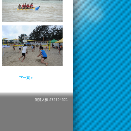
下一頁 »
瀏覽人數:572794521