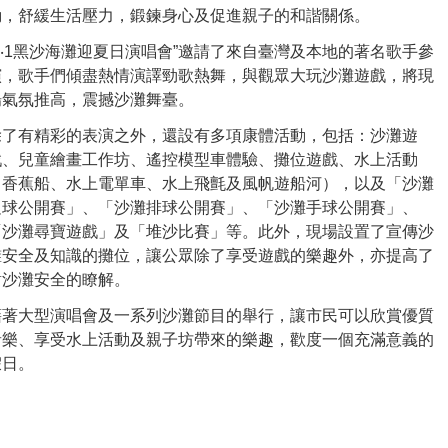
動，舒緩生活壓力，鍛鍊身心及促進親子的和諧關係。
“5‧1黑沙海灘迎夏日演唱會”邀請了來自臺灣及本地的著名歌手參
演，歌手們傾盡熱情演譯勁歌熱舞，與觀眾大玩沙灘遊戲，將現
場氣氛推高，震撼沙灘舞臺。
除了有精彩的表演之外，還設有多項康體活動，包括：沙灘遊
戲、兒童繪畫工作坊、遙控模型車體驗、攤位遊戲、水上活動
（香蕉船、水上電單車、水上飛氈及風帆遊船河），以及「沙灘
足球公開賽」、「沙灘排球公開賽」、「沙灘手球公開賽」、
「沙灘尋寶遊戲」及「堆沙比賽」等。此外，現場設置了宣傳沙
灘安全及知識的攤位，讓公眾除了享受遊戲的樂趣外，亦提高了
對沙灘安全的瞭解。
藉著大型演唱會及一系列沙灘節目的舉行，讓市民可以欣賞優質
音樂、享受水上活動及親子坊帶來的樂趣，歡度一個充滿意義的
假日。