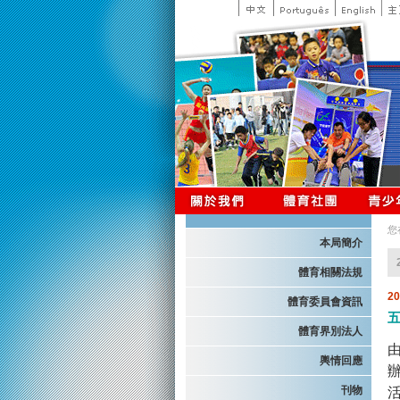
您
本局簡介
體育相關法規
2
體育委員會資訊
體育界別法人
輿情回應
刊物