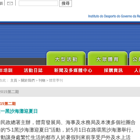
在此：
主頁
>
關於我們
>
刊物
> 體育季刊
2015第二期
015第二期
五一黑沙海灘迎夏日
由民政總署主辦，體育發展局、海事及水務局及本澳多個社團合
辦的“5‧1黑沙海灘迎夏日”活動，於5月1日在路環黑沙海灘舉行。
活動讓身處繁忙生活的都市人於暑假到來前享受戶外及水上活