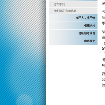
體育季刊
推動體育 向前邁進
澳門人．澳門情
相關網站
晉級開考通告
聯絡我們