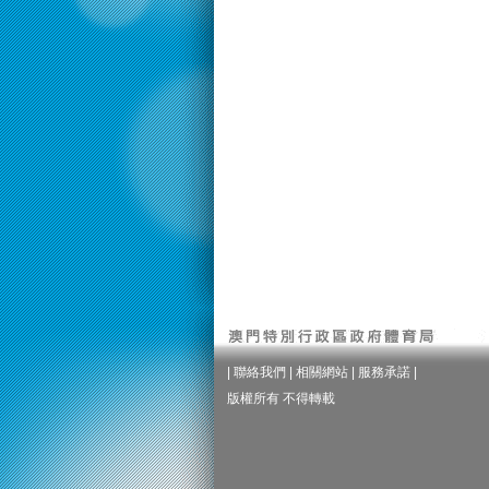
|
聯絡我們
|
相關網站
|
服務承諾
|
版權所有 不得轉載