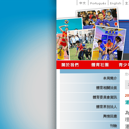
您
本局簡介
體育相關法規
2
體育委員會資訊
體育界別法人
輿情回應
刊物