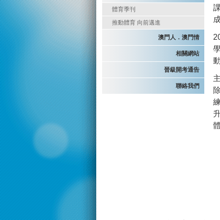
體育季刊
推動體育 向前邁進
澳門人．澳門情
學
相關網站
晉級開考通告
聯絡我們