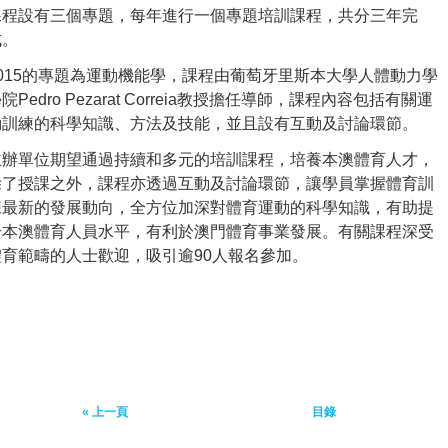
課程設有三個專題，每年進行一個專題培訓課程，共分三年完
成。
2015的專題為運動機能學，課程由葡萄牙里斯本大學人體動力學
院Pedro Pezarat Correia教授擔任導師，課程內容包括有關運
動訓練的科學知識、方法及技能，並且設有互動及討論環節。
主辦單位期望通過持續和多元的培訓課程，培養本澳體育人才，
除了授課之外，課程亦透過互動及討論環節，讓學員掌握體育訓
練最新的發展動向，全方位加深對體育運動的科學知識，有助提
升本澳體育人員水平，有利於澳門體育事業發展。有關課程深受
體育範疇的人士歡迎，吸引逾90人報名參加。
« 上一頁
目錄