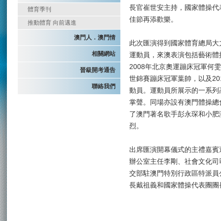
長官崔世安主持，國家體操代
體育季刊
佳節再添歡樂。
推動體育 向前邁進
澳門人．澳門情
此次匯演得到國家體育總局大
相關網站
運動員，來澳表演包括藝術體
2008年北京奧運蹦床冠軍何雯
晉級開考通告
世錦賽蹦床冠軍葉帥，以及2
聯絡我們
動員。運動員所展示的一系列
掌聲。同場亦設有澳門體操總
了澳門著名歌手彭永琛和小肥
烈。
出席匯演開幕儀式的主禮嘉賓
辦公室主任李剛、社會文化司
交部駐澳門特別行政區特派員
長戴祖義和國家體操代表團團