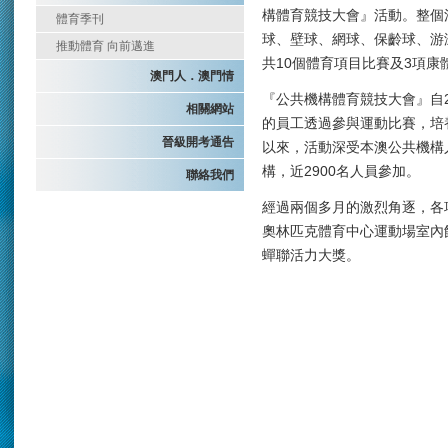
構體育競技大會』活動。整個
體育季刊
球、壁球、網球、保齡球、游
推動體育 向前邁進
共10個體育項目比賽及3項康
澳門人．澳門情
『公共機構體育競技大會』自
相關網站
的員工透過參與運動比賽，培
晉級開考通告
以來，活動深受本澳公共機構
構，近2900名人員參加。
聯絡我們
經過兩個多月的激烈角逐，各
奧林匹克體育中心運動場室內
蟬聯活力大獎。