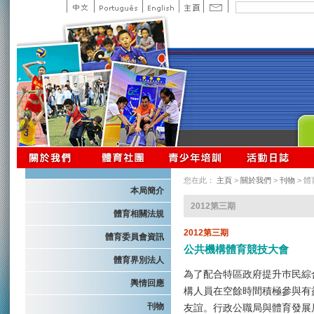
您在此：
主頁
>
關於我們
>
刊物
> 
本局簡介
2012第三期
體育相關法規
2012第三期
體育委員會資訊
公共機構體育競技大會
體育界別法人
為了配合特區政府提升巿民綜
輿情回應
構人員在空餘時間積極參與有
刊物
友誼。行政公職局與體育發展局