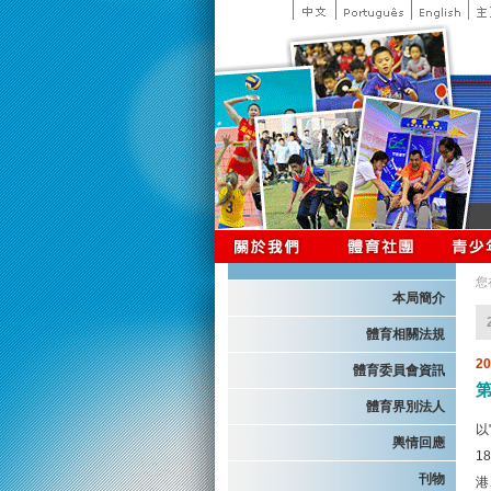
您
本局簡介
體育相關法規
2
體育委員會資訊
體育界別法人
以
輿情回應
1
刊物
港