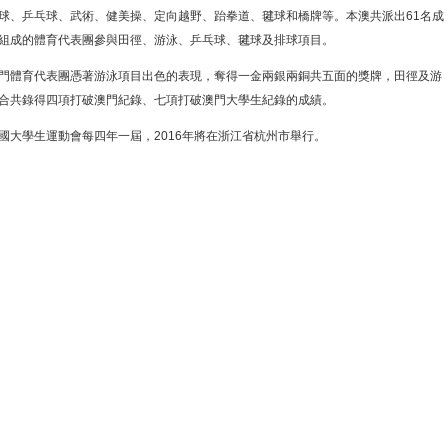
球、乒乓球、武術、健美操、定向越野、跆拳道、毽球和橋牌等。本澳共派出61名成
組成的體育代表團參與田徑、游泳、乒乓球、毽球及排球項目。
門體育代表團憑著游泳項目出色的表現，奪得一金兩銀兩銅共五面的獎牌，田徑及游
合共錄得四項打破澳門紀錄、七項打破澳門大學生紀錄的成績。
國大學生運動會每四年一屆，2016年將在浙江省杭州市舉行。