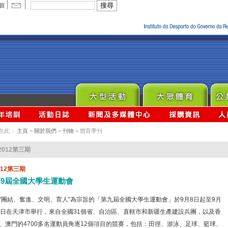
在此：
主頁
>
關於我們
>
刊物
> 體育季刊
2012第三期
012第三期
第9屆全國大學生運動會
"團結、奮進、文明、育人"為宗旨的「第九屆全國大學生運動會」於9月8日起至9月
8日在天津市舉行，來自全國31個省、自治區、直轄市和新疆生產建設兵團，以及香
、澳門的4700多名運動員角逐12個項目的競賽，包括：田徑、游泳、足球、籃球、