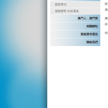
排
體育季刊
員
推動體育 向前邁進
澳門人．澳門情
澳
泳
相關網站
全
晉級開考通告
聯絡我們