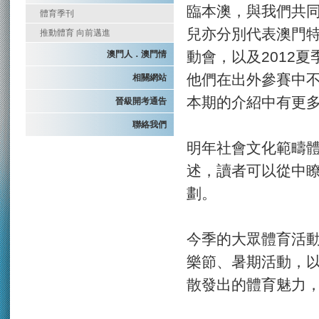
臨本澳，與我們共
體育季刊
兒亦分別代表澳門特
推動體育 向前邁進
動會，以及2012
澳門人．澳門情
他們在出外參賽中
相關網站
本期的介紹中有更
晉級開考通告
聯絡我們
明年社會文化範疇
述，讀者可以從中
劃。
今季的大眾體育活
樂節、暑期活動，
散發出的體育魅力