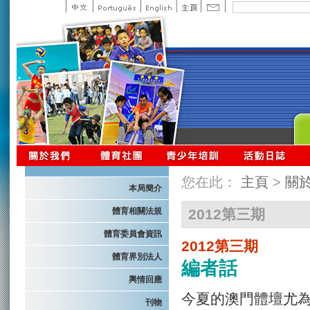
您在此：
主頁
>
關
本局簡介
體育相關法規
2012第三期
體育委員會資訊
2012第三期
體育界別法人
編者話
輿情回應
今夏的澳門體壇尤
刊物