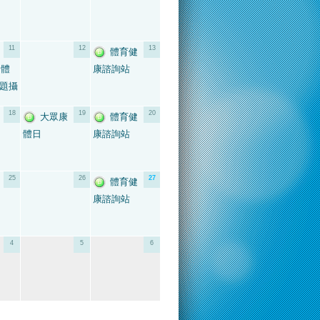
11
12
13
體育健
門體
康諮詢站
題攝
18
19
20
大眾康
體育健
體日
康諮詢站
25
26
27
體育健
康諮詢站
4
5
6