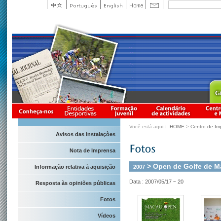
Você está aqui：
HOME
>
Centro de Im
Avisos das instalaçòes
Nota de Imprensa
> Open de Golfe de 
2007
Informação relativa à aquisição
Data : 2007/05/17 ~ 20
Resposta às opiniões públicas
Fotos
Vídeos