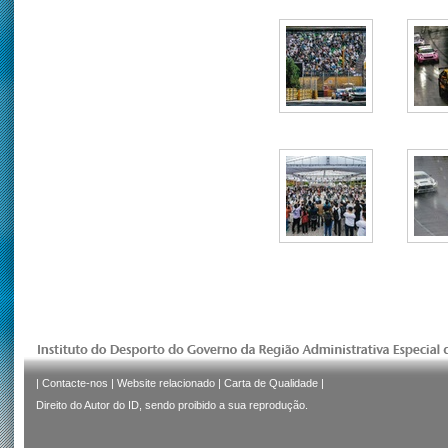
|
Contacte-nos
|
Website relacionado
|
Carta de Qualidade
|
Direito do Autor do ID, sendo proibido a sua reprodução.