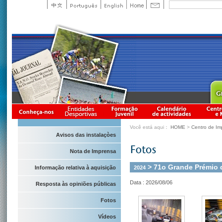
Você está aqui：
HOME
>
Centro de Im
Avisos das instalaçòes
Nota de Imprensa
> 71o Grande Prémio 
2024
Informação relativa à aquisição
Data : 2026/08/06
Resposta às opiniões públicas
Fotos
Vídeos