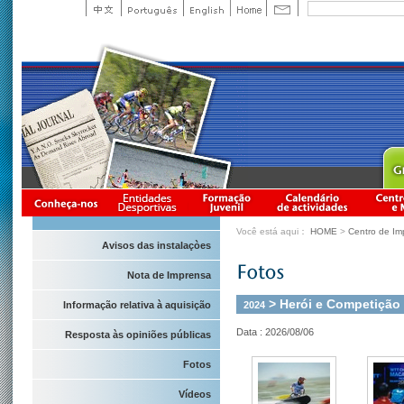
Você está aqui：
HOME
>
Centro de Im
Avisos das instalaçòes
Nota de Imprensa
> Herói e Competição
2024
Informação relativa à aquisição
Data : 2026/08/06
Resposta às opiniões públicas
Fotos
Vídeos