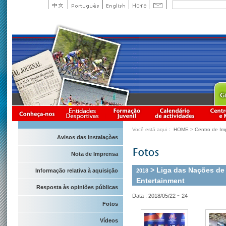
Você está aqui：
HOME
>
Centro de Im
Avisos das instalaçòes
Nota de Imprensa
> Liga das Nações de 
2018
Informação relativa à aquisição
Entertainment
Resposta às opiniões públicas
Data : 2018/05/22 ~ 24
Fotos
Vídeos