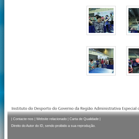
|
Contacte-nos
|
Website relacionado
|
Carta de Qualidade
|
Direito do Autor do ID, sendo proibido a sua reprodução.