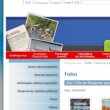
Você está aqui：
HOME
>
Centro de Im
Avisos das instalaçòes
Nota de Imprensa
> Dia de Desporto par
2016
Informação relativa à aquisição
Data : 2016/09/18
Resposta às opiniões públicas
Fotos
Vídeos