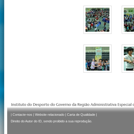
|
Contacte-nos
|
Website relacionado
|
Carta de Qualidade
|
Direito do Autor do ID, sendo proibido a sua reprodução.