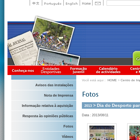
Você está aqui：
HOME
>
Centro de Im
Avisos das instalaçòes
Nota de Imprensa
> Dia do Desporto par
2013
Informação relativa à aquisição
Data : 2013/08/11
Resposta às opiniões públicas
Fotos
Vídeos