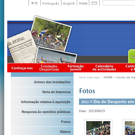
Você está aqui：
HOME
>
Centro de Im
Avisos das instalaçòes
Nota de Imprensa
> Dia de Desporto em 
2013
Informação relativa à aquisição
Data : 2013/06/23
Resposta às opiniões públicas
Fotos
Vídeos