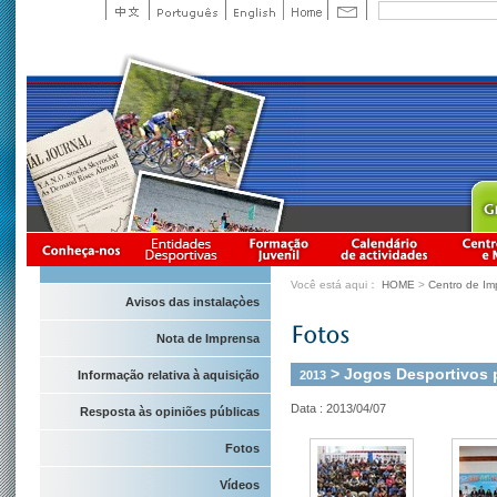
Você está aqui：
HOME
>
Centro de Im
Avisos das instalaçòes
Nota de Imprensa
> Jogos Desportivos 
2013
Informação relativa à aquisição
Data : 2013/04/07
Resposta às opiniões públicas
Fotos
Vídeos